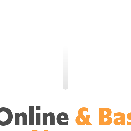
Online
& Ba