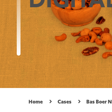
Home
Cases
Bas Boer N