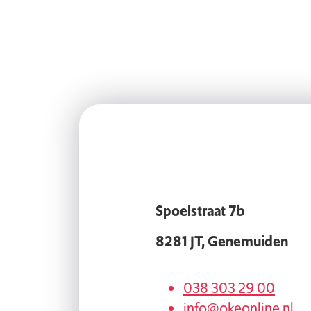
Spoelstraat 7b
8281 JT, Genemuiden
038 303 29 00
info@okeonline.nl