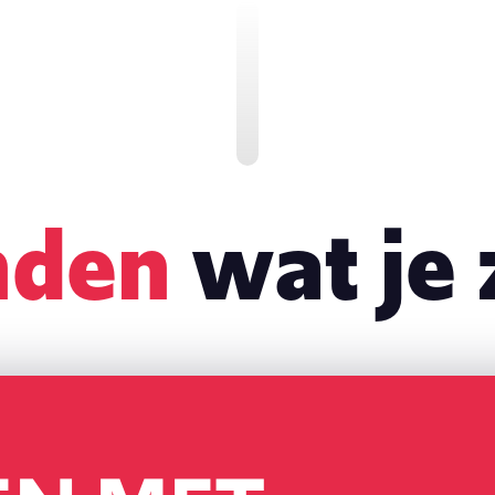
nden
wat je 