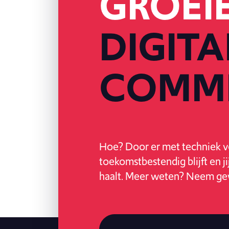
GROEI
DIGITA
COMM
Hoe? Door er met techniek vo
toekomstbestendig blijft en j
haalt. Meer weten? Neem ge