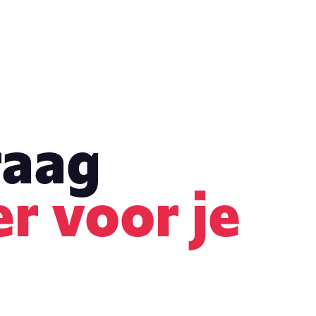
raag
er voor je